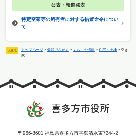
公表・報道発表
特定空家等の所有者に対する措置命令につい
て
トップページ
>
分類でさがす
>
くらしの情報
>
住宅・土地
>
空き
現在地
家
〒966-8601 福島県喜多方市字御清水東7244-2