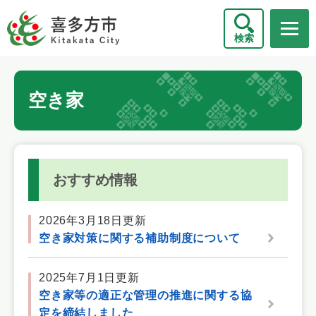
ペ
メニューを飛ばして本文へ
ー
検索
ジ
の
先
本
頭
空き家
文
で
す
。
おすすめ情報
2026年3月18日更新
空き家対策に関する補助制度について
2025年7月1日更新
空き家等の適正な管理の推進に関する協
定を締結しました