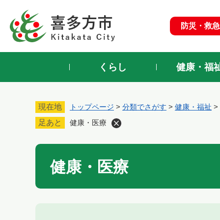
ペ
ー
防災・救急
ジ
の
先
頭
くらし
健康・福
で
す
。
現在地
トップページ
>
分類でさがす
>
健康・福祉
>
足あと
健康・医療
本
健康・医療
文