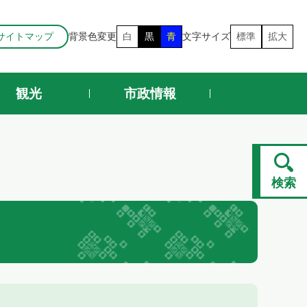
サイトマップ
背景色変更
白
黒
青
文字サイズ
標準
拡大
観光
市政情報
検索