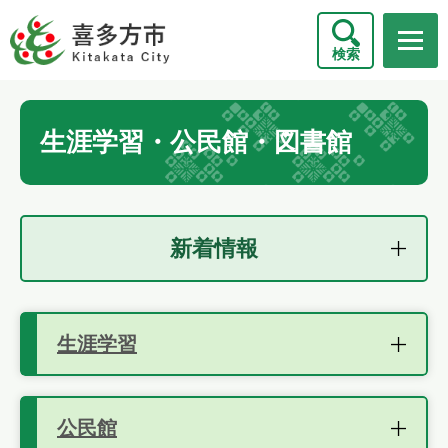
ペ
メニューを飛ばして本文へ
ー
検索
ジ
の
先
本
頭
生涯学習・公民館・図書館
文
で
す
。
新着情報
生涯学習
公民館