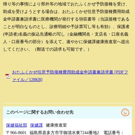
帰り等の事情により県外等の地域でおたふくかぜ予防接種を受け、
助成を受けようとする場合は、おたふくかぜ任意予防接種費用助成
金申請書兼請求書に医療機関が発行する領収書等（当該接種である
ことが明白なものとし、診療明細や予診票写し等も有効）、保護者
(申請者)名義の振込先通帳の写し（金融機関名・支店名・口座名義
人・口座番号の部分）を添えて、速やかに保健課健康推進室へ提出
してください。（郵送での請求も可能です。）
おたふくかぜ任意予防接種費用助成金申請書兼請求書 [PDFフ
ァイル／128KB]
このページに関するお問い合わせ先
保健福祉部
保健課
健康推進室
〒966-8601
福島県喜多方市字御清水東7244番地2
電話番号：