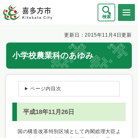
ペ
メニューを飛ばして本文へ
ー
検索
ジ
の
先
本
更新日：2015年11月4日更新
頭
文
で
小学校農業科のあゆみ
す
。
ページ内目次
平成18年11月26日
国の構造改革特別区域として内閣総理大臣よ