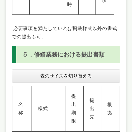
項
時
必要事項を満たしていれば掲載様式以外の書式
での提出も可。
５．修繕業務における提出書類
表のサイズを切り替える
提
提
名
出
根
様式
出
称
期
拠
先
限