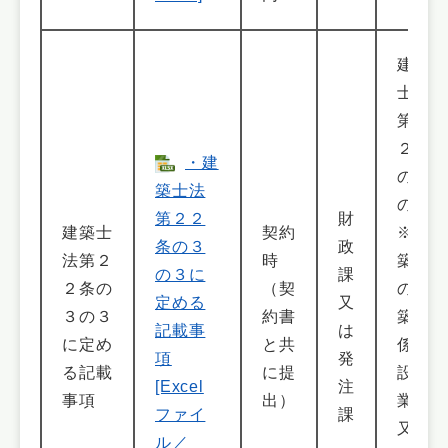
建築
士法
第２
２条
・建
の３
築士法
の３
第２２
財
建築士
契約
※建
条の３
政
法第２
時
築物
の３に
課
２条の
（契
の新
定める
又
３の３
約書
築に
記載事
は
に定め
と共
係る
項
発
る記載
に提
設計
[Excel
注
事項
出）
業務
ファイ
課
又は
ル／