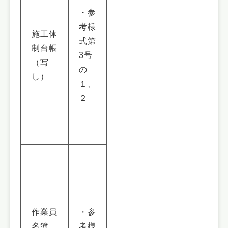
・参
考様
施工体
式第
制台帳
3号
（写
の
し）
１、
２
作業員
・参
名簿
考様