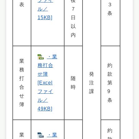
ファイ
後
表
３
ル／
７
条
15KB]
日
以
内
・業
業
務打合
約
務
せ簿
発
款
打
随
[Excel
注
第
合
時
ファイ
課
9
せ
ル／
条
簿
49KB]
約
業
・業