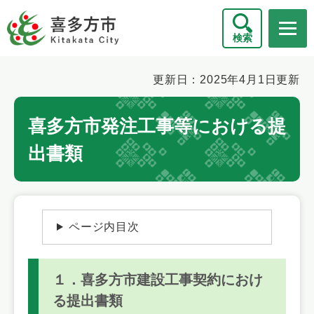
ペ
メニューを飛ばして本文へ
ー
検索
ジ
の
先
本
更新日：2025年4月1日更新
頭
文
で
喜多方市発注工事等における提
す
。
出書類
ページ内目次
１．喜多方市建設工事契約におけ
る提出書類