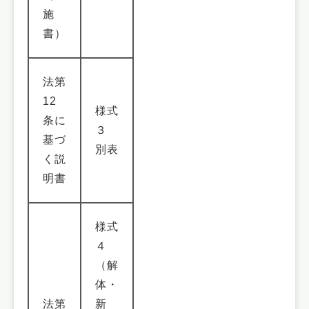
施
書）
法第
12
様式
条に
３
基づ
別表
く説
明書
様式
４
（解
体・
法第
新