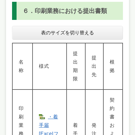
６．印刷業務における提出書類
表のサイズを切り替える
提
提
名
出
根
様式
出
称
期
拠
先
限
契
印
約
刷
・着
書
業
手届
着
発
お
務
[Excelフ
手
注
よ