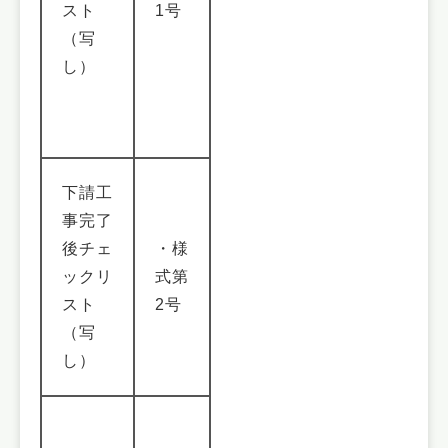
スト
1号
（写
し）
下請工
事完了
後チェ
・様
ックリ
式第
スト
2号
（写
し）