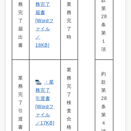
款
務
務完了
業
第
完
届書
務
28
了
[Wordフ
完
条
届
ァイル
了
第
出
／
時
１
書
18KB]
項
業
約
業
務
・業
款
務
完
務完了
第
完
了
引渡書
28
了
検
[Wordフ
条
引
査
ァイル
第
渡
合
／17KB]
４
書
格