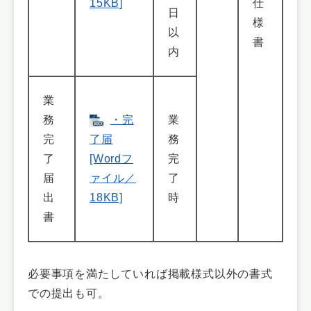
15KB]
仕
日
様
以
書
内
業
務
・完
業
完
了届
務
了
[Wordフ
完
届
ァイル／
了
出
18KB]
時
書
必要事項を満たしていれば掲載様式以外の書式
での提出も可。