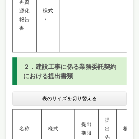
再資
源化
様式
報告
７
書
２．建設工事に係る業務委託契約
における提出書類
表のサイズを切り替える
提
提出
名称
様式
出
根拠
期限
先