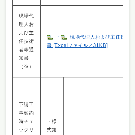
現場代
理人お
よび主
・
現場代理人および主任技術
任技術
書 [Excelファイル／31KB]
者等通
知書
（※）
下請工
事契約
時チェ
・様
ックリ
式第