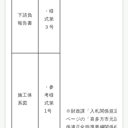
・様
下請負
式第
報告書
３号
・参
施工体
考様
系図
式第
1号
※財政課「入札関係規定様
ページの「喜多方市元請・
係適正化指導要綱関係様式