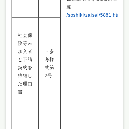
載
/soshiki/zaisei/5881.html#si
社会保
険等未
加入者
・参
と下請
考様
契約を
式第
締結し
2号
た理由
書