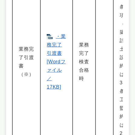
条４
項
（建
築設
・業
計・
務完了
業務
業務完
土木
引渡書
完了
了引渡
設計
[Wordフ
検査
書
約款
ァイル
合格
（※）
は第
／
時
34
17KB]
条、
工事
監理
約款
は第
25