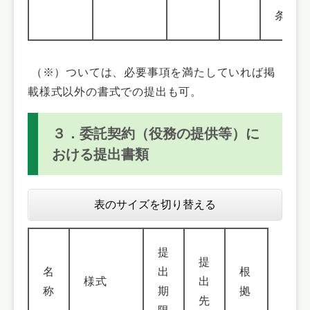
条）
（※）ついては、必要事項を満たしていれば掲
載様式以外の書式での提出も可。
３．委託契約（役務の提供等）に
おける提出書類
表のサイズを切り替える
提
提
名
出
根
様式
出
称
期
拠
先