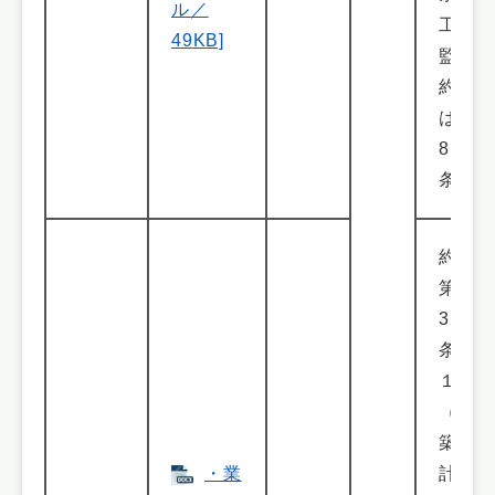
ル／
工事
49KB]
監理
約款
は第
8
条）
約款
第
32
条第
１項
（建
築設
・業
計・