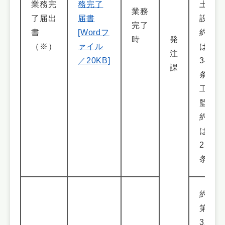
業務完
務完了
土木
業務
了届出
届書
設計
完了
書
[Wordフ
約款
時
発
（※）
ァイル
は第
注
／20KB]
34
課
条、
工事
監理
約款
は第
25
条）
約款
第
32