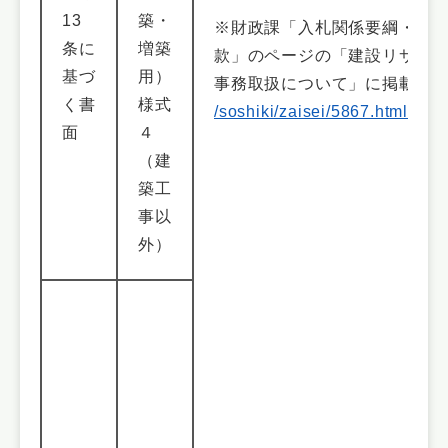
13
築・
※財政課「入札関係要綱・要
条に
増築
款」のページの「建設リサイ
基づ
用）
事務取扱について」に掲載
く書
様式
/soshiki/zaisei/5867.html#kens
面
４
（建
築工
事以
外）