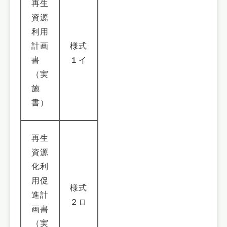
再生
資源
利用
計画
様式
書
１イ
（実
施
書）
再生
資源
化利
用促
様式
進計
２ロ
画書
（実