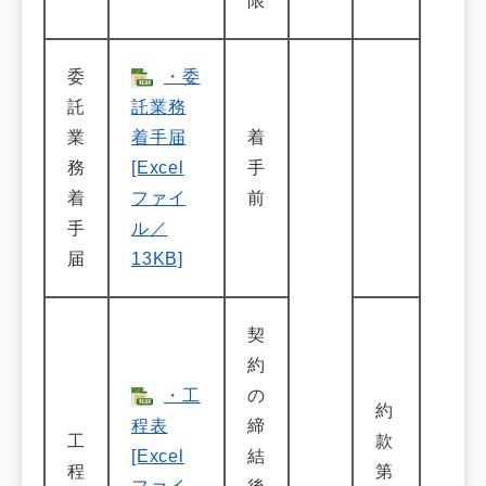
限
委
・委
託
託業務
業
着手届
着
務
[Excel
手
着
ファイ
前
手
ル／
届
13KB]
契
約
・工
の
約
程表
締
工
款
[Excel
結
程
第