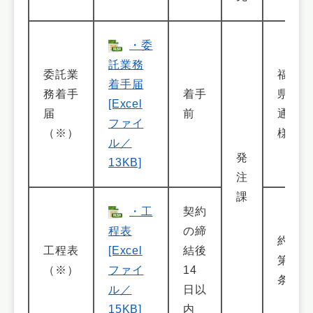
・委
託業務
委託業
福島
着手届
務着手
着手
県共
[Excel
届
前
通仕
ファイ
（※）
様書
ル／
発
13KB]
注
課
・工
契約
程表
の締
約款
工程表
[Excel
結後
第３
（※）
ファイ
14
条
ル／
日以
15KB]
内