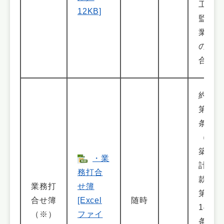
工事
12KB]
監理
業務
の場
合
約款
第9
条
（建
築設
・業
計約
務打合
款は
業務打
せ簿
第
合せ簿
[Excel
随時
14
（※）
ファイ
条、