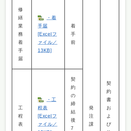
修
繕
・着
業
手届
着
務
[Excelフ
手
着
ァイル／
前
手
13KB]
届
契
契
約
約
の
・工
書
締
工
程表
発
お
結
程
[Excelフ
注
よ
後
表
ァイル／
課
び
7