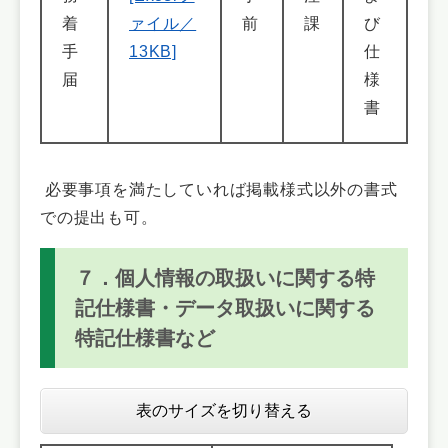
着
ァイル／
前
課
び
手
13KB]
仕
届
様
書
必要事項を満たしていれば掲載様式以外の書式
での提出も可。
７．個人情報の取扱いに関する特
記仕様書・データ取扱いに関する
特記仕様書など
表のサイズを切り替える