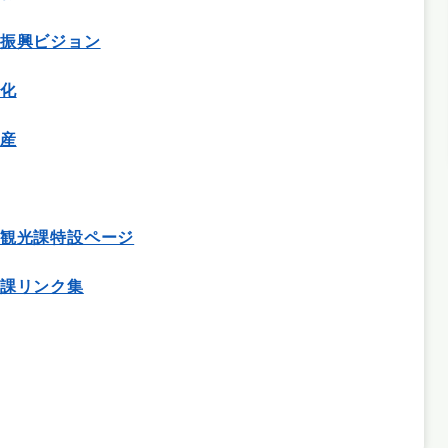
振興ビジョン
化
産
観光課特設ページ
課リンク集