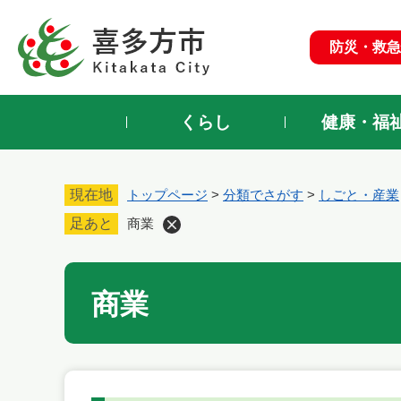
ペ
ー
防災・救急
ジ
の
先
頭
くらし
健康・福
で
す
。
現在地
トップページ
>
分類でさがす
>
しごと・産業
足あと
商業
本
商業
文