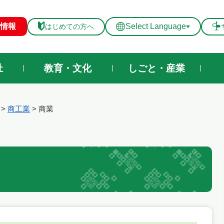
メニューを飛ばして本文へ
情報
Select Language
はじめての方へ
祉
教育・文化
しごと・産業
>
商工業
>
商業