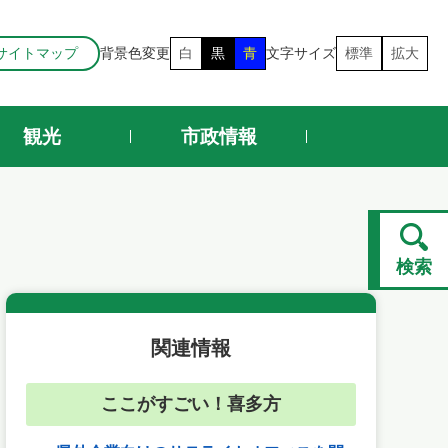
サイトマップ
背景色変更
白
黒
青
文字サイズ
標準
拡大
観光
市政情報
検索
関連情報
ここがすごい！喜多方