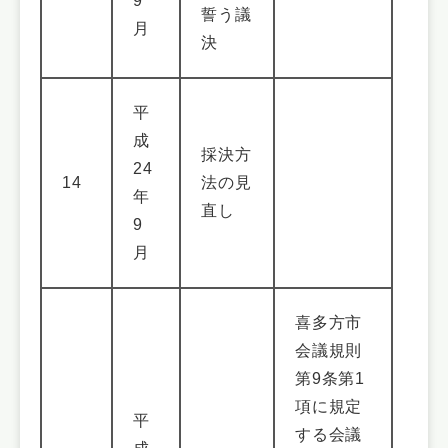
9
誓う議
月
決
平
成
採決方
24
14
法の見
年
直し
9
月
喜多方市
会議規則
第9条第1
項に規定
平
する会議