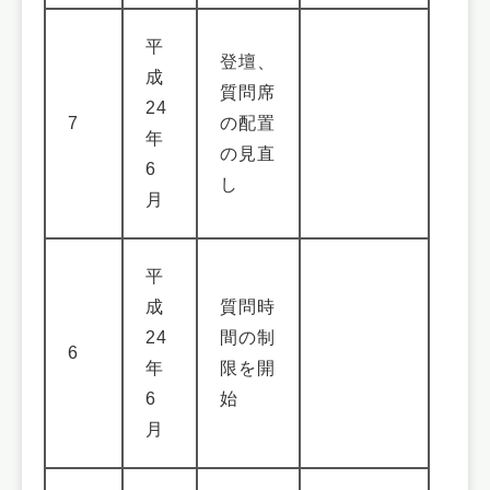
平
登壇、
成
質問席
24
7
の配置
年
の見直
6
し
月
平
成
質問時
24
間の制
6
年
限を開
6
始
月