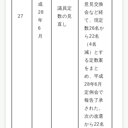
成
意見交換
議員定
28
会など経
27
数の見
年
て、現定
直し
6
数26名か
月
ら22名
（4名
減）とす
る定数案
をまと
め、平成
28年6月
定例会で
報告了承
された。
次の改選
から22名