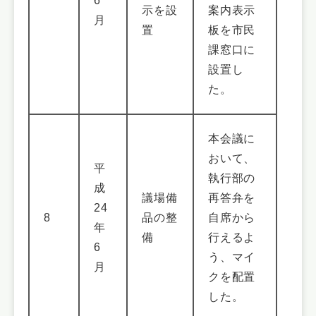
6
示を設
案内表示
月
置
板を市民
課窓口に
設置し
た。
本会議に
おいて、
平
執行部の
成
議場備
再答弁を
24
8
品の整
自席から
年
備
行えるよ
6
う、マイ
月
クを配置
した。