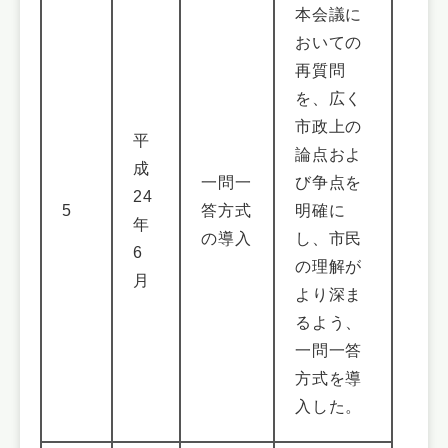
本会議に
おいての
再質問
を、広く
市政上の
平
論点およ
成
一問一
び争点を
24
5
答方式
明確に
年
の導入
し、市民
6
の理解が
月
より深ま
るよう、
一問一答
方式を導
入した。