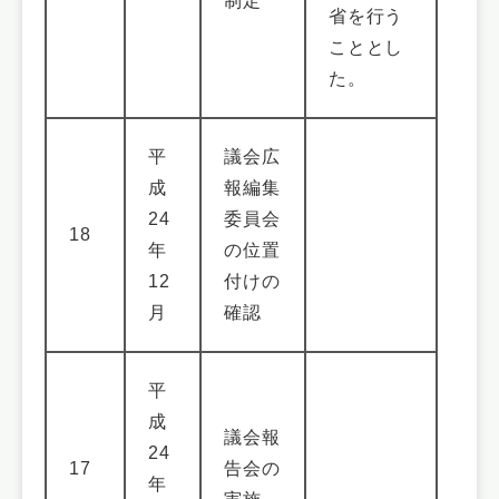
制定
省を行う
こととし
た。
平
議会広
成
報編集
24
委員会
18
年
の位置
12
付けの
月
確認
平
成
議会報
24
17
告会の
年