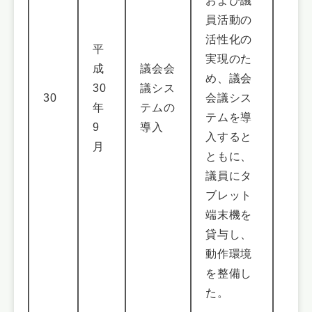
および議
員活動の
活性化の
平
実現のた
成
議会会
め、議会
30
議シス
30
会議シス
年
テムの
テムを導
9
導入
入すると
月
ともに、
議員にタ
ブレット
端末機を
貸与し、
動作環境
を整備し
た。