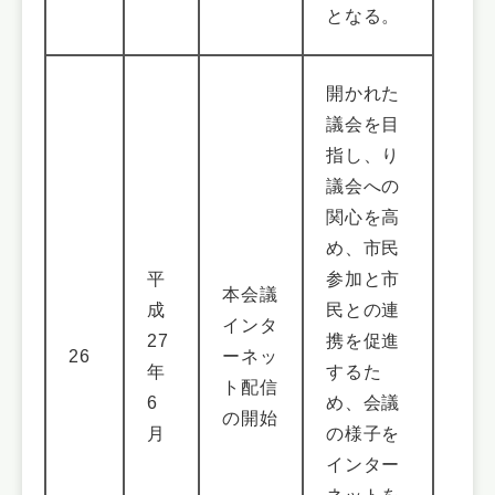
となる。
開かれた
議会を目
指し、り
議会への
関心を高
め、市民
平
参加と市
本会議
成
民との連
インタ
27
携を促進
26
ーネッ
年
するた
ト配信
6
め、会議
の開始
月
の様子を
インター