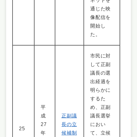
ネットを
通じた映
像配信を
開始し
た。
市民に対
して正副
議長の選
出経過を
明らかに
するた
平
め、正副
成
正副議
議長選挙
27
長の立
におい
25
年
候補制
て、立候