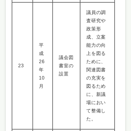
議員の調
査研究や
政策形
成、立案
平
能力の向
成
上を図る
議会図
26
ために、
23
書室の
年
関連図書
設置
10
の充実を
月
図るため
に、新議
場におい
て整備し
た。