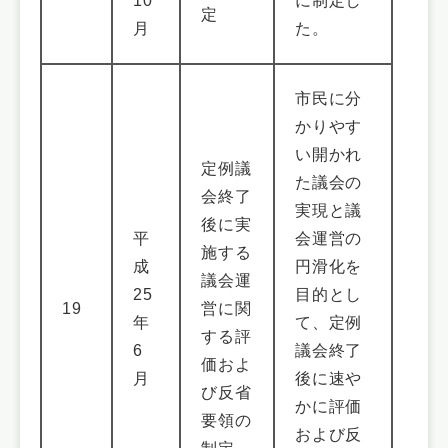
10
に制定し
定
月
た。
市民に分
かりやす
い開かれ
定例議
た議会の
会終了
実現と議
後に実
平
会運営の
施する
成
円滑化を
議会運
25
目的とし
19
営に関
年
て、定例
する評
6
議会終了
価およ
月
後に速や
び反省
かに評価
要領の
および反