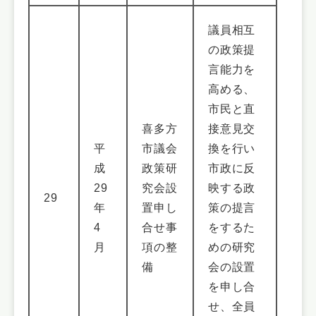
議員相互
の政策提
言能力を
高める、
市民と直
喜多方
接意見交
平
市議会
換を行い
成
政策研
市政に反
29
究会設
映する政
29
年
置申し
策の提言
4
合せ事
をするた
月
項の整
めの研究
備
会の設置
を申し合
せ、全員