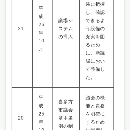
確に把握
平
し、確認
成
議場シ
できるよ
26
21
ステム
う設備の
年
の導入
充実を図
10
るため
月
に、新議
場におい
て整備し
た。
平
議会の機
喜多方
成
能と責務
市議会
25
を明確に
20
基本条
年
するため
例の制