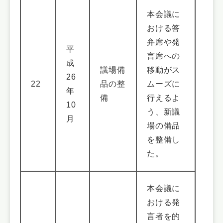
本会議に
おける答
弁席や発
平
言席への
成
議場備
移動がス
26
22
品の整
ムーズに
年
備
行えるよ
10
う、新議
月
場の備品
を整備し
た。
本会議に
おける発
言者を的