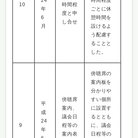
24
時間程度
10
時間程
年
ごとに休
度と申
6
憩時間を
し合せ
月
設けるよ
う配慮す
ることと
した。
傍聴席の
案内板を
分かりや
傍聴席
すい個所
平
案内、
に設置す
成
議会日
るととも
24
9
程等の
に、議会
年
案内表
日程等の