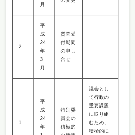
の変更
月
平
成
質問受
24
付期間
2
年
の申し
3
合せ
月
議会とし
て行政の
平
重要課題
成
特別委
に取り組
24
員会の
1
むため、
年
積極的
積極的に