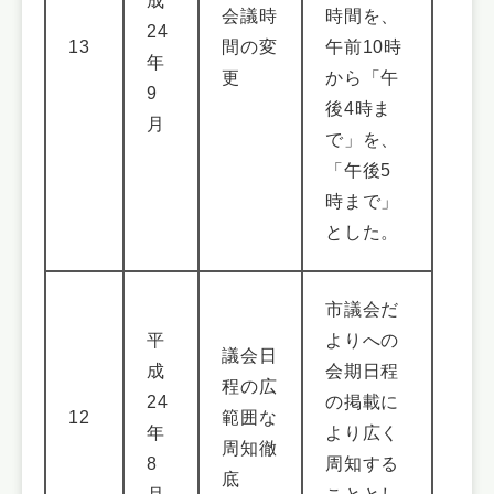
成
会議時
時間を、
24
13
間の変
午前10時
年
更
から「午
9
後4時ま
月
で」を、
「午後5
時まで」
とした。
市議会だ
平
よりへの
議会日
成
会期日程
程の広
24
の掲載に
12
範囲な
年
より広く
周知徹
8
周知する
底