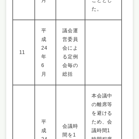
月
こととし
た。
平
議会運
成
営委員
24
会によ
11
年
る定例
6
会毎の
月
総括
本会議中
の離席等
を避ける
平
ため、会
会議時
成
議時間1
間を1