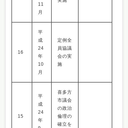
実施
11
月
平
成
定例全
24
員協議
16
年
会の実
10
施
月
喜多方
平
市議会
成
の政治
24
15
倫理の
年
確立を