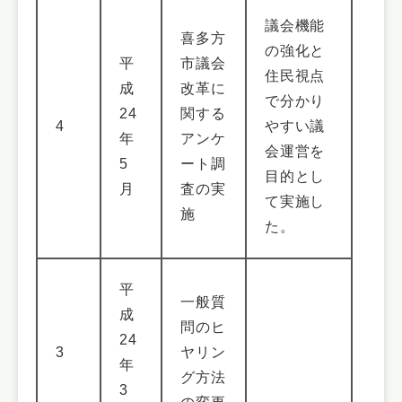
議会機能
喜多方
の強化と
平
市議会
住民視点
成
改革に
で分かり
24
関する
4
やすい議
年
アンケ
会運営を
5
ート調
目的とし
月
査の実
て実施し
施
た。
平
一般質
成
問のヒ
24
3
ヤリン
年
グ方法
3