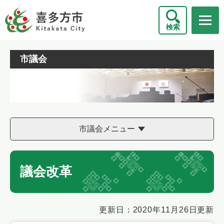
ペ
メニューを飛ばして本文へ
ー
検索
ジ
の
先
市議会
頭
で
す
。
市議会メニュー
議会改革
本
更新日：2020年11月26日更新
文