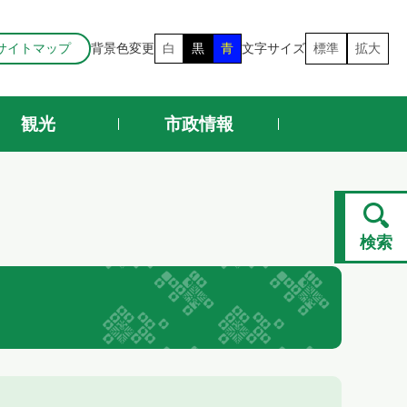
サイトマップ
背景色変更
白
黒
青
文字サイズ
標準
拡大
観光
市政情報
検索