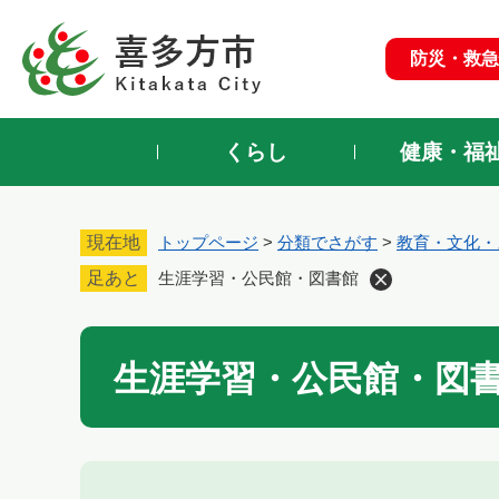
ペ
ー
防災・救急
ジ
の
先
頭
くらし
健康・福
で
す
。
現在地
トップページ
>
分類でさがす
>
教育・文化・
足あと
生涯学習・公民館・図書館
本
生涯学習・公民館・図
文