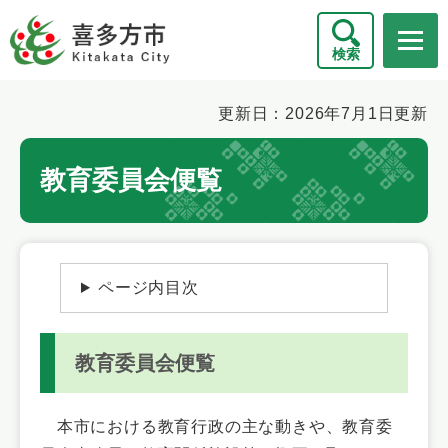
ペ
メニューを飛ばして本文へ
ー
検索
ジ
の
先
本
更新日：2026年7月1日更新
頭
文
で
教育委員会便覧
す
。
ページ内目次
教育委員会便覧
本市における教育行政の主な動きや、教育委