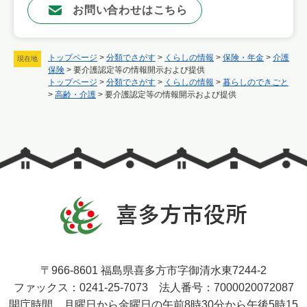
お問い合わせはこちら
トップページ
>
分類でさがす
>
くらしの情報
>
保険・年金
>
介護
現在地
保険
>
要介護認定等の情報開示および提供
トップページ
>
分類でさがす
>
くらしの情報
>
暮らしのできごと
>
高齢・介護
>
要介護認定等の情報開示および提供
〒966-8601 福島県喜多方市字御清水東7244-2
ファックス：0241-25-7073 法人番号：7000020072087
開庁時間 月曜日から金曜日の午前8時30分から午後5時15