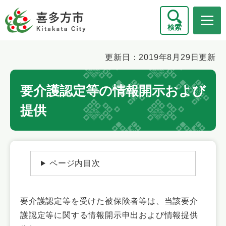
ペ
メニューを飛ばして本文へ
ー
検索
ジ
の
先
本
更新日：2019年8月29日更新
頭
文
で
要介護認定等の情報開示および
す
。
提供
ページ内目次
要介護認定等を受けた被保険者等は、当該要介
護認定等に関する情報開示申出および情報提供