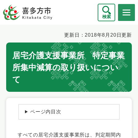
ペ
メニューを飛ばして本文へ
ー
検索
ジ
の
先
本
更新日：2018年8月20日更新
頭
文
で
居宅介護支援事業所 特定事業
す
。
所集中減算の取り扱いについ
て
ページ内目次
すべての居宅介護支援事業所は、判定期間内