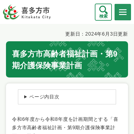
ペ
メニューを飛ばして本文へ
ー
検索
ジ
の
先
本
更新日：2024年6月3日更新
頭
文
で
喜多方市高齢者福祉計画・第9
す
。
期介護保険事業計画
ページ内目次
令和6年度から令和8年度を計画期間とする「喜
多方市高齢者福祉計画・第9期介護保険事業計