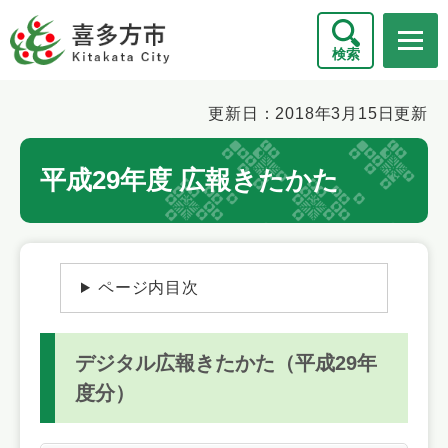
ペ
メニューを飛ばして本文へ
ー
検索
ジ
の
先
本
更新日：2018年3月15日更新
頭
文
で
平成29年度 広報きたかた
す
。
ページ内目次
デジタル広報きたかた（平成29年
度分）