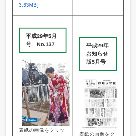
3.63MB]
平成29年5月
号 No.137
平成29年
お知らせ
版5月号
表紙の画像をクリッ
表紙の画像をク