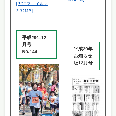
[PDFファイル／
3.32MB]
平成29年12
月号
平成29年
No.144
お知らせ
版12月号