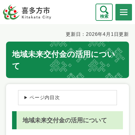
ペ
メニューを飛ばして本文へ
ー
検索
ジ
の
先
本
更新日：2026年4月1日更新
頭
文
で
地域未来交付金の活用につい
す
。
て
ページ内目次
地域未来交付金の活用について