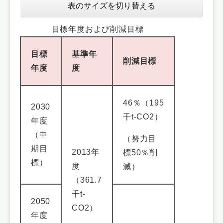
表のサイズを切り替える
目標年度および削減目標
目標
基準年
削減目標
年度
度
46％（195
2030
千t-CO2）
年度
（中
（努力目
期目
2013年
標50％削
標）
度
減）
（361.7
千t-
2050
CO2）
年度