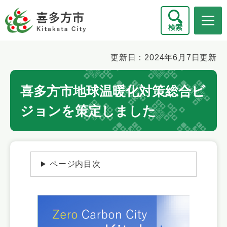
ペ
メニューを飛ばして本文へ
ー
検索
ジ
の
先
本
更新日：2024年6月7日更新
頭
文
で
喜多方市地球温暖化対策総合ビ
す
。
ジョンを策定しました
ページ内目次