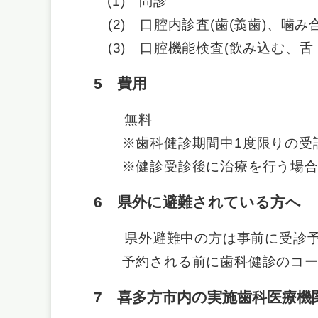
(1) 問診
(2) 口腔内診査(歯(義歯)、噛
(3) 口腔機能検査(飲み込む、舌
5 費用
無料
※歯科健診期間中1度限りの受
※健診受診後に治療を行う場合は
6 県外に避難されている方へ
県外避難中の方は事前に受診
予約される前に歯科健診のコールセン
7 喜多方市内の実施歯科医療機