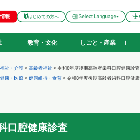
メニューを飛ばして本文へ
情報
Select Language
はじめての方へ
祉
教育・文化
しごと・産業
福祉・介護
>
高齢者福祉
>
令和8年度後期高齢者歯科口腔健康診査
健康・医療
>
健康維持・食育
>
令和8年度後期高齢者歯科口腔健康
科口腔健康診査