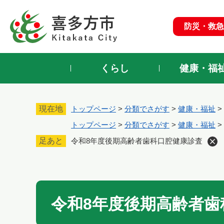
ペ
ー
防災・救急
ジ
の
先
頭
くらし
健康・福
で
す
。
現在地
トップページ
>
分類でさがす
>
健康・福祉
>
トップページ
>
分類でさがす
>
健康・福祉
>
足あと
令和8年度後期高齢者歯科口腔健康診査
本
文
令和8年度後期高齢者歯