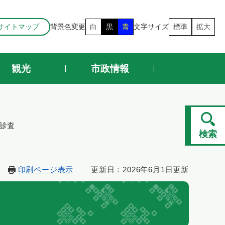
サイトマップ
背景色変更
白
黒
青
文字サイズ
標準
拡大
観光
市政情報
診査
検索
印刷ページ表示
更新日：2026年6月1日更新