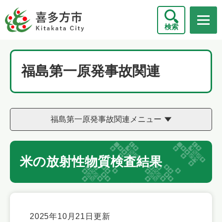
ペ
メニューを飛ばして本文へ
ー
検索
ジ
の
先
頭
福島第一原発事故関連
で
す
。
福島第一原発事故関連メニュー
米の放射性物質検査結果
本
文
2025年10月21日更新