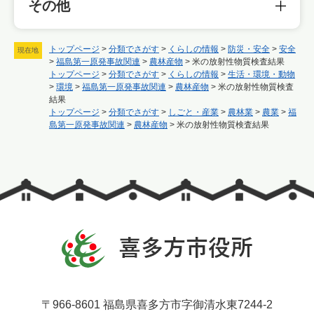
その他
トップページ
>
分類でさがす
>
くらしの情報
>
防災・安全
>
安全
現在地
>
福島第一原発事故関連
>
農林産物
>
米の放射性物質検査結果
トップページ
>
分類でさがす
>
くらしの情報
>
生活・環境・動物
>
環境
>
福島第一原発事故関連
>
農林産物
>
米の放射性物質検査
結果
トップページ
>
分類でさがす
>
しごと・産業
>
農林業
>
農業
>
福
島第一原発事故関連
>
農林産物
>
米の放射性物質検査結果
〒966-8601 福島県喜多方市字御清水東7244-2