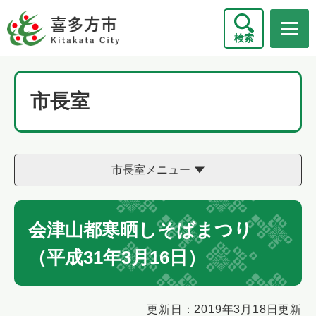
ペ
メニューを飛ばして本文へ
ー
検索
ジ
の
先
頭
市長室
で
す
。
市長室メニュー
会津山都寒晒しそばまつり
（平成31年3月16日）
本
更新日：2019年3月18日更新