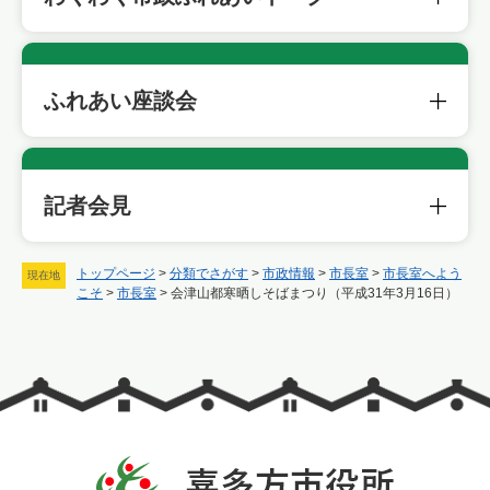
ふれあい座談会
記者会見
トップページ
>
分類でさがす
>
市政情報
>
市長室
>
市長室へよう
現在地
こそ
>
市長室
>
会津山都寒晒しそばまつり（平成31年3月16日）