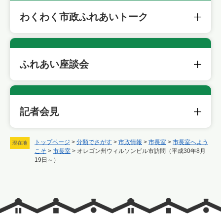
わくわく市政ふれあいトーク
ふれあい座談会
記者会見
トップページ
>
分類でさがす
>
市政情報
>
市長室
>
市長室へよう
現在地
こそ
>
市長室
>
オレゴン州ウィルソンビル市訪問（平成30年8月
19日～）