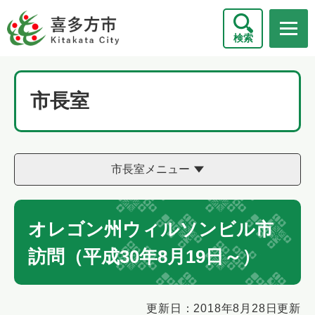
ペ
メニューを飛ばして本文へ
ー
検索
ジ
の
先
頭
市長室
で
す
。
市長室メニュー
オレゴン州ウィルソンビル市
訪問（平成30年8月19日～）
本
更新日：2018年8月28日更新