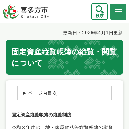
ペ
メニューを飛ばして本文へ
ー
検索
ジ
の
先
本
更新日：2026年4月1日更新
頭
文
で
固定資産縦覧帳簿の縦覧・閲覧
す
。
について
ページ内目次
固定資産縦覧帳簿の縦覧制度
令和８年度の土地・家屋価格等縦覧帳簿の縦覧