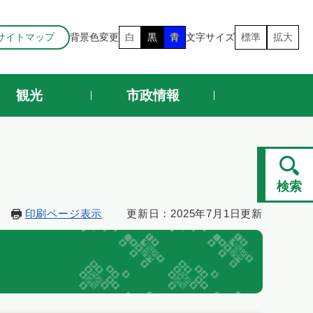
サイトマップ
背景色変更
白
黒
青
文字サイズ
標準
拡大
観光
市政情報
検索
印刷ページ表示
更新日：2025年7月1日更新