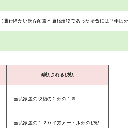
（通行障がい既存耐震不適格建物であった場合には２年度
減額される税額
当該家屋の税額の２分の１※
当該家屋の１２０平方メートル分の税額