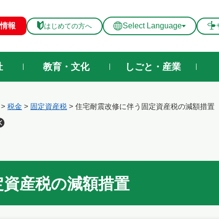
メニューを飛ばして本文へ
情報
Select Language
はじめての方へ
祉
教育・文化
しごと・産業
>
税金
>
固定資産税
>
住宅耐震改修に伴う固定資産税の減額措置
定資産税の減額措置