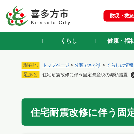
ペ
ー
防災・救急
ジ
の
先
頭
くらし
健康・福
で
す
。
現在地
トップページ
>
分類でさがす
>
くらしの情報
足あと
住宅耐震改修に伴う固定資産税の減額措置
本
文
住宅耐震改修に伴う固