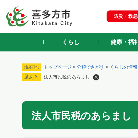
ペ
ー
防災・救急
ジ
の
先
頭
くらし
健康・福
で
す
。
現在地
トップページ
>
分類でさがす
>
くらしの情報
足あと
法人市民税のあらまし
本
文
法人市民税のあらまし