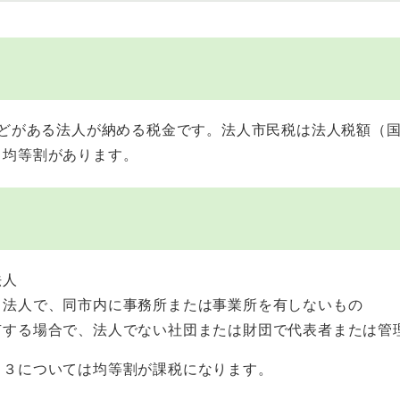
どがある法人が納める税金です。法人市民税は法人税額（国
る均等割があります。
法人
る法人で、同市内に事務所または事業所を有しないもの
有する場合で、法人でない社団または財団で代表者または管
と３については均等割が課税になります。