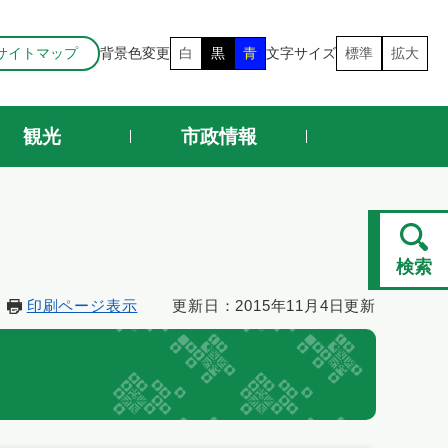
サイトマップ
背景色変更
白
黒
青
文字サイズ
標準
拡大
観光
市政情報
検索
印刷ページ表示
更新日：2015年11月4日更新