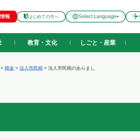
メニューを飛ばして本文へ
情報
Select Language
はじめての方へ
祉
教育・文化
しごと・産業
>
税金
>
法人市民税
>
法人市民税のあらまし