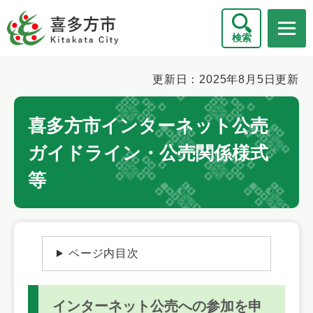
ペ
メニューを飛ばして本文へ
ー
検索
ジ
の
先
本
更新日：2025年8月5日更新
頭
文
で
喜多方市インターネット公売
す
。
ガイドライン・公売関係様式
等
ページ内目次
インターネット公売への参加を申