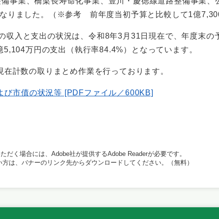
備事業、橋梁長寿命化事業、豊川・慶徳線道路整備事業、
なりました。（※参考 前年度当初予算と比較して1億7,30
入と支出の状況は、令和8年3月31日現在で、年度末の予算総
6億5,104万円の支出（執行率84.4%）となっています。
現在計数の取りまとめ作業を行っております。
市債の状況等 [PDFファイル／600KB]
だく場合には、Adobe社が提供するAdobe Readerが必要です。
持ちでない方は、バナーのリンク先からダウンロードしてください。（無料）