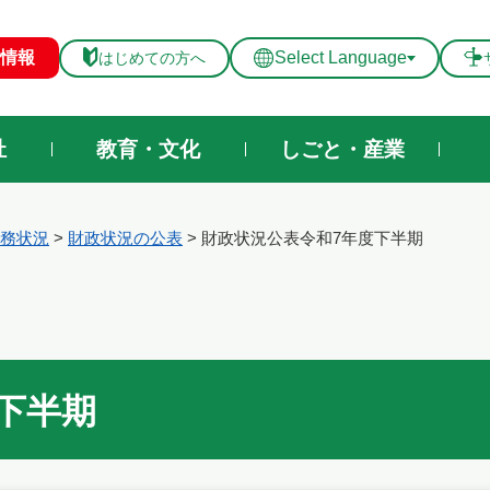
メニューを飛ばして本文へ
情報
Select Language
はじめての方へ
祉
教育・文化
しごと・産業
務状況
>
財政状況の公表
>
財政状況公表令和7年度下半期
下半期