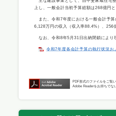
主な建設事業として、旧甲斐家蔵住宅整
上し、一般会計当初予算総額は268億円と
また、令和7年度における一般会計予算の収
6,128万円の収入（収入率88.4%）、25
なお、令和8年5月31日出納閉鎖により
令和7年度各会計予算の執行状況および
PDF形式のファイルをご覧いた
Adobe Readerをお