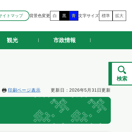
サイトマップ
背景色変更
白
黒
青
文字サイズ
標準
拡大
観光
市政情報
検索
印刷ページ表示
更新日：2026年5月31日更新