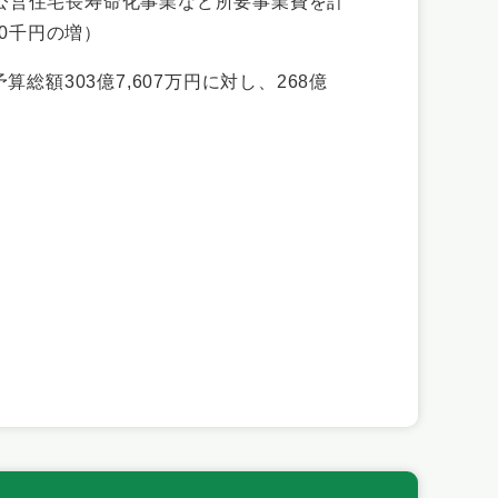
公営住宅長寿命化事業など所要事業費を計
0千円の増）
額303億7,607万円に対し、268億