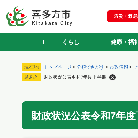
ペ
ー
防災・救急
ジ
の
先
頭
くらし
健康・福
で
す
。
現在地
トップページ
>
分類でさがす
>
市政情報
>
財
足あと
財政状況公表令和7年度下半期
本
文
財政状況公表令和7年度