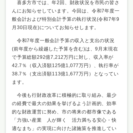
喜多方市では、年2回、財政状況を市民の皆さ
んにお知らせしています。今回は、令和7年度一
般会計および特別会計予算の執行状況(令和7年9
月30日現在)についてお知らせします。
令和7年度一般会計予算の収入と支出の状況
(前年度から繰越した予算を含む)は、9月末現在
で予算総額292億7,212万円に対し、収入率が
42.7％（収入済額125億1,077万円）、執行率が
38.7％（支出済額113億1,677万円）となってい
ます。
今後も行財政改革に積極的に取り組み、最少
の経費で最大の効果を挙げるよう計画的、効率
的な財政運営に努め、市の将来の都市像である
「力強い産業 人が輝く 活力満ちる安心・快
適なまち」の実現に向けた諸施策を推進してい