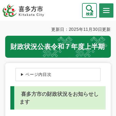
ペ
メニューを飛ばして本文へ
ー
検索
ジ
の
先
本
更新日：2025年11月30日更新
頭
文
で
財政状況公表令和７年度上半期
す
。
ページ内目次
喜多方市
の財政状況をお知らせし
ます