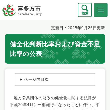
ペ
メニューを飛ばして本文へ
ー
検索
ジ
の
先
本
更新日：2025年9月26日更新
頭
文
で
健全化判断比率および資金不足
す
。
比率の公表
ページ内目次
地方公共団体の財政の健全化に関する法律が
平成20年4月に一部施行になったことに伴い、平