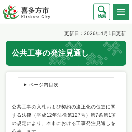
ペ
メニューを飛ばして本文へ
ー
検索
ジ
の
先
本
更新日：2026年4月1日更新
頭
文
で
公共工事の発注見通し
す
。
ページ内目次
公共工事の入札および契約の適正化の促進に関
する法律（平成12年法律第127号）第7条第1項
の規定により、本市における工事発注見通しを
公表します。