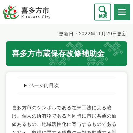
ペ
メニューを飛ばして本文へ
ー
検索
ジ
の
先
本
更新日：2022年11月29日更新
頭
文
で
喜多方市蔵保存改修補助金
す
。
ページ内目次
喜多方市のシンボルである在来工法による蔵
は、個人の所有物であると同時に市民共通の価
値あるもの、地域活性化に寄与するものである
と捉え、整備に要する経費の一部を助成する制