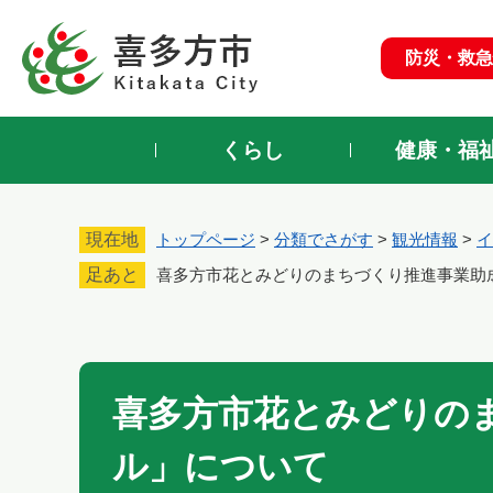
ペ
ー
防災・救急
ジ
の
先
頭
くらし
健康・福
で
す
。
現在地
トップページ
>
分類でさがす
>
観光情報
>
イ
足あと
喜多方市花とみどりのまちづくり推進事業助
本
文
喜多方市花とみどりの
ル」について