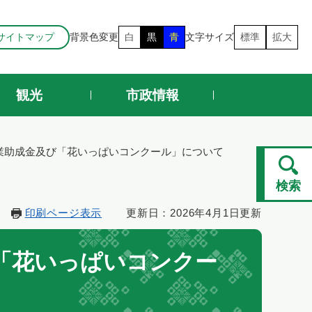
サイトマップ
背景色変更
白
黒
青
文字サイズ
標準
拡大
観光
市政情報
業助成金及び「花いっぱいコンクール」について
検索
印刷ページ表示
更新日：2026年4月1日更新
「花いっぱいコンクー