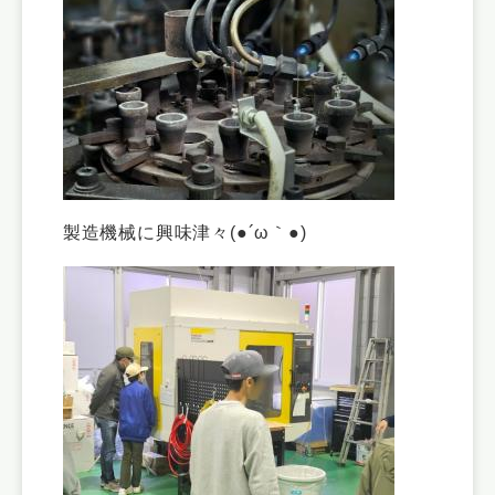
製造機械に興味津々(●´ω｀●)