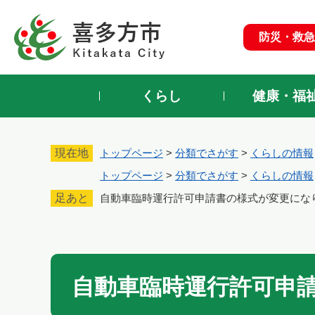
ペ
ー
防災・救急
ジ
の
先
頭
くらし
健康・福
で
す
。
現在地
トップページ
>
分類でさがす
>
くらしの情報
トップページ
>
分類でさがす
>
くらしの情報
足あと
自動車臨時運行許可申請書の様式が変更にな
本
文
自動車臨時運行許可申