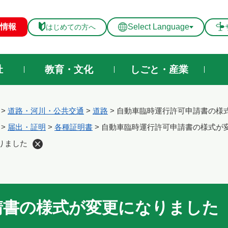
メニューを飛ばして本文へ
情報
Select Language
はじめての方へ
祉
教育・文化
しごと・産業
>
道路・河川・公共交通
>
道路
>
自動車臨時運行許可申請書の様
>
届出・証明
>
各種証明書
>
自動車臨時運行許可申請書の様式が
りました
請書の様式が変更になりました