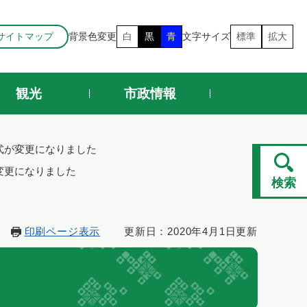
サイトマップ
背景色変更
白
黒
青
文字サイズ
標準
拡大
観光
市政情報
式が変更になりました
変更になりました
検索
印刷ページ表示
更新日：2020年4月1日更新