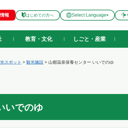
メニューを飛ばして本文へ
情報
Select Language
はじめての方へ
祉
教育・文化
しごと・産業
光スポット
>
観光施設
>
山都温泉保養センター いいでのゆ
いいでのゆ