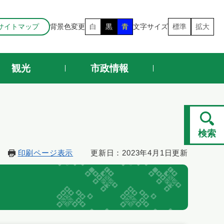
サイトマップ
背景色変更
白
黒
青
文字サイズ
標準
拡大
観光
市政情報
検索
印刷ページ表示
更新日：2023年4月1日更新