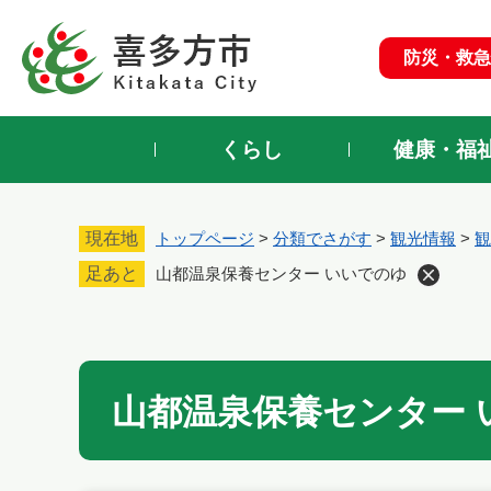
ペ
ー
防災・救急
ジ
の
先
頭
くらし
健康・福
で
す
。
現在地
トップページ
>
分類でさがす
>
観光情報
>
観
足あと
山都温泉保養センター いいでのゆ
本
文
山都温泉保養センター 