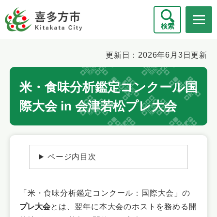
ペ
メニューを飛ばして本文へ
ー
検索
ジ
の
先
本
更新日：2026年6月3日更新
頭
文
で
米・食味分析鑑定コンクール国
す
。
際大会 in 会津若松プレ大会
ページ内目次
「米・食味分析鑑定コンクール：国際大会」の
プレ大会
とは、翌年に本大会のホストを務める開