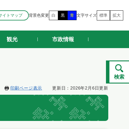
サイトマップ
背景色変更
白
黒
青
文字サイズ
標準
拡大
観光
市政情報
検索
印刷ページ表示
更新日：2026年2月6日更新