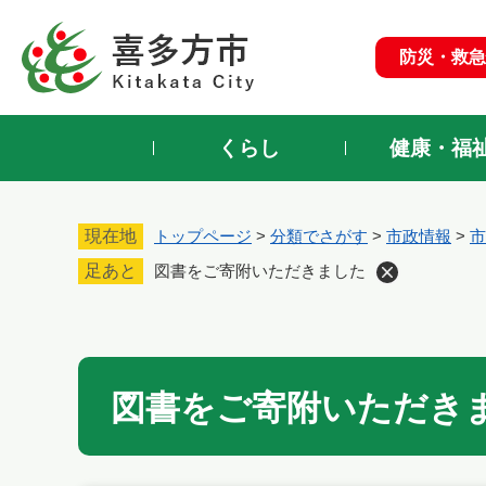
ペ
ー
防災・救急
ジ
の
先
頭
くらし
健康・福
で
す
。
現在地
トップページ
>
分類でさがす
>
市政情報
>
市
足あと
図書をご寄附いただきました
本
文
図書をご寄附いただき