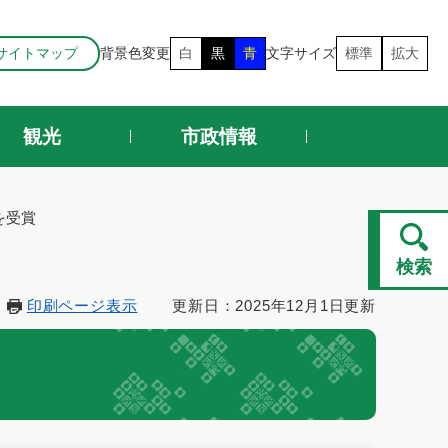
サイトマップ
背景色変更
白
黒
青
文字サイズ
標準
拡大
観光
市政情報
を受賞
検索
印刷ページ表示
更新日：2025年12月1日更新