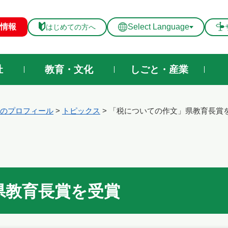
メニューを飛ばして本文へ
情報
Select Language
はじめての方へ
祉
教育・文化
しごと・産業
のプロフィール
>
トピックス
>
「税についての作文」県教育長賞
県教育長賞を受賞