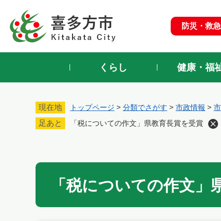
ペ
ー
防災・救急
ジ
の
先
頭
くらし
健康・福
で
す
。
現在地
トップページ
>
分類でさがす
>
市政情報
>
市
足あと
「税についての作文」県教育長賞を受賞
本
文
「税についての作文」