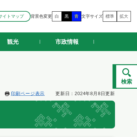
サイトマップ
背景色変更
白
黒
青
文字サイズ
標準
拡大
観光
市政情報
検索
印刷ページ表示
更新日：2024年8月8日更新