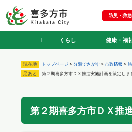
ペ
ー
防災・救急
ジ
の
先
頭
くらし
健康・福
で
す
。
現在地
トップページ
>
分類でさがす
>
市政情報
>
施
足あと
第２期喜多方市ＤＸ推進実施計画を策定しま
本
文
第２期喜多方市ＤＸ推