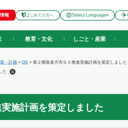
メニューを飛ばして本文へ
情報
Select Language
はじめての方へ
祉
教育・文化
しごと・産業
策・計画
>
DX
>
第２期喜多方市ＤＸ推進実施計画を策定しました
した
進実施計画を策定しました