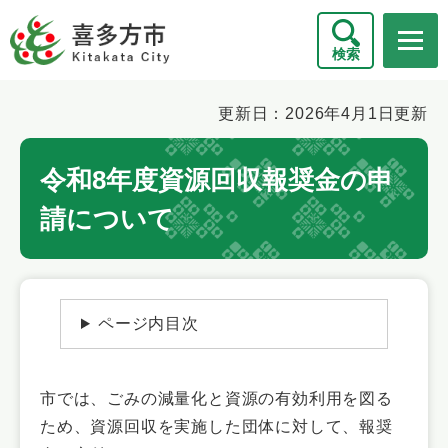
ペ
メニューを飛ばして本文へ
ー
検索
ジ
の
先
本
更新日：2026年4月1日更新
頭
文
で
令和8年度資源回収報奨金の申
す
。
請について
ページ内目次
市では、ごみの減量化と資源の有効利用を図る
ため、資源回収を実施した団体に対して、報奨