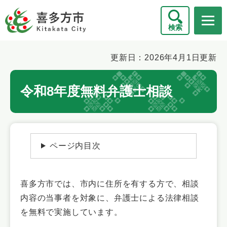
ペ
メニューを飛ばして本文へ
ー
検索
ジ
の
先
本
更新日：2026年4月1日更新
頭
文
で
令和8年度無料弁護士相談
す
。
ページ内目次
喜多方市では、市内に住所を有する方で、相談
内容の当事者を対象に、弁護士による法律相談
を無料で実施しています。