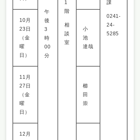
1
課
階
午
0241-
10月
後
相
24-
23日
小
3
談
5285
（金
池
時
室
曜
達哉
00
日）
分
11月
27日
櫛
（金
田
曜
崇
日）
12月