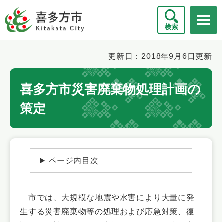
ペ
メニューを飛ばして本文へ
ー
検索
ジ
の
先
本
更新日：2018年9月6日更新
頭
文
で
喜多方市災害廃棄物処理計画の
す
。
策定
ページ内目次
市では、大規模な地震や水害により大量に発
生する災害廃棄物等の処理および応急対策、復