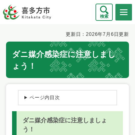
ペ
メニューを飛ばして本文へ
ー
検索
ジ
の
先
本
更新日：2026年7月6日更新
頭
文
で
ダニ媒介感染症に注意しまし
す
。
ょう！
ページ内目次
ダニ媒介感染症に注意しましょ
う！