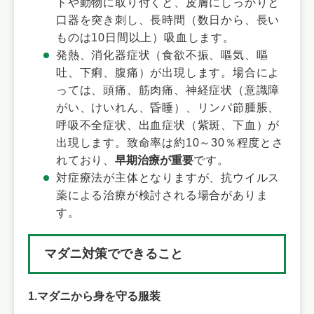
トや動物に取り付くと、皮膚にしっかりと
口器を突き刺し、長時間（数日から、長い
ものは10日間以上）吸血します。
発熱、消化器症状（食欲不振、嘔気、嘔
吐、下痢、腹痛）が出現します。場合によ
っては、頭痛、筋肉痛、神経症状（意識障
がい、けいれん、昏睡）、リンパ節腫脹、
呼吸不全症状、出血症状（紫斑、下血）が
出現します。致命率は約10～30％程度とさ
れており、
早期治療が重要
です。
対症療法が主体となりますが、抗ウイルス
薬による治療が検討される場合がありま
す。​
マダニ対策でできること
1.マダニから身を守る服装