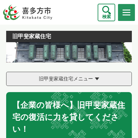
ペ
メニューを飛ばして本文へ
ー
検索
ジ
の
先
旧甲斐家蔵住宅
頭
で
す
。
旧甲斐家蔵住宅メニュー
【企業の皆様へ】旧甲斐家蔵住
宅の復活に力を貸してくださ
い！