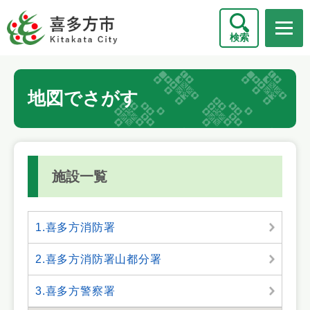
ペ
メニューを飛ばして本文へ
ー
検索
ジ
の
先
本
頭
地図でさがす
文
で
す
。
施設一覧
1.喜多方消防署
2.喜多方消防署山都分署
3.喜多方警察署