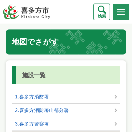
ペ
メニューを飛ばして本文へ
ー
検索
ジ
の
先
本
頭
地図でさがす
文
で
す
。
施設一覧
1.喜多方消防署
2.喜多方消防署山都分署
3.喜多方警察署