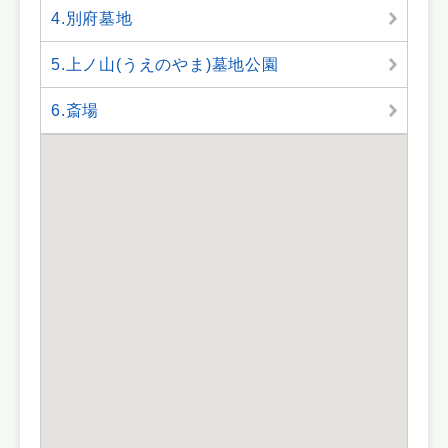
4.別府墓地
5.上ノ山(うえのやま)墓地公園
6.斎場