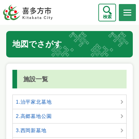
ペ
メニューを飛ばして本文へ
ー
検索
ジ
の
先
本
頭
地図でさがす
文
で
す
。
施設一覧
1.治平家北墓地
2.高郷墓地公園
3.西岡新墓地