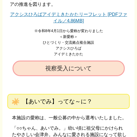
アの推進を図ります。
アクシスひろばアイデミきたかたリーフレット [PDFファ
イル／4.86MB]
※令和8年4月1日から愛称が変わりました
＜新愛称＞
ひとづくり・交流拠点複合施設
アクシスひろば
アイデミきたかた
視察受入について
【あいでみ】ってな～に？
本施設の愛称は、一般公募の中から選考いたしました。
「○○ちゃん、あいでみ。」幼い頃に祖父母にかけられ
たやさしい会津弁。みんなに愛される施設になって欲し