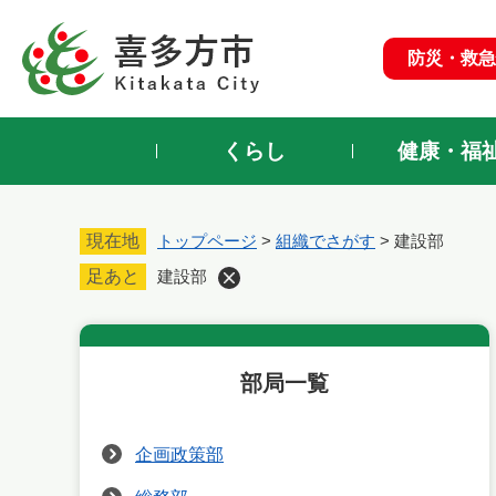
ペ
ー
防災・救急
ジ
の
先
頭
くらし
健康・福
で
す
。
現在地
トップページ
>
組織でさがす
>
建設部
足あと
建設部
部局一覧
企画政策部