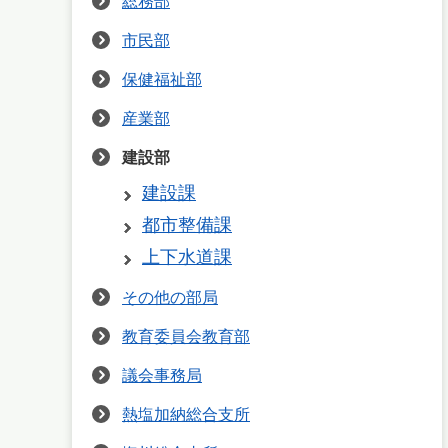
総務部
市民部
保健福祉部
産業部
建設部
建設課
都市整備課
上下水道課
その他の部局
教育委員会教育部
議会事務局
熱塩加納総合支所