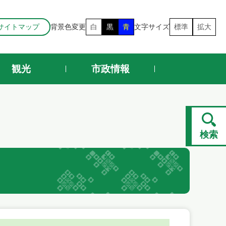
サイトマップ
背景色変更
白
黒
青
文字サイズ
標準
拡大
観光
市政情報
検索