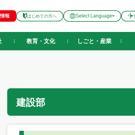
メニューを飛ばして本文へ
情報
Select Language
はじめての方へ
祉
教育・文化
しごと・産業
本
建設部
文