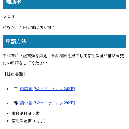
補助率
５０％
※なお、１円未満は切り捨て
申請方法
申請書に下記書類を添え、金融機関を経由して信用保証料補助金交
付の申請をしてください。
【提出書類】
申請書 [Wordファイル／24KB]
請求書 [Wordファイル／29KB]
市税納税証明書
信用保証書（写し）