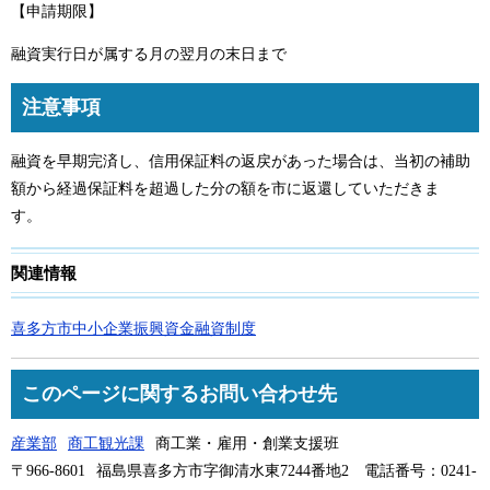
【申請期限】
融資実行日が属する月の翌月の末日まで
注意事項
融資を早期完済し、信用保証料の返戻があった場合は、当初の補助
額から経過保証料を超過した分の額を市に返還していただきま
す。
関連情報
喜多方市中小企業振興資金融資制度​
このページに関するお問い合わせ先
産業部
商工観光課
商工業・雇用・創業支援班
〒966-8601
福島県喜多方市字御清水東7244番地2
電話番号：0241-