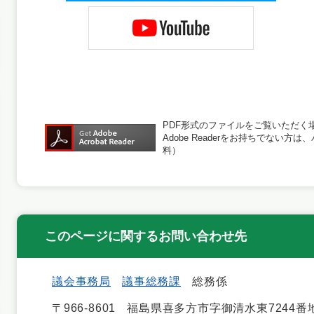
PDF形式のファイルをご覧いただく場合に
Adobe Readerをお持ちでな
料）
このページに関するお問い合わせ先
議会事務局
議事総務課
総務係
〒966-8601
福島県喜多方市字御清水東7244番