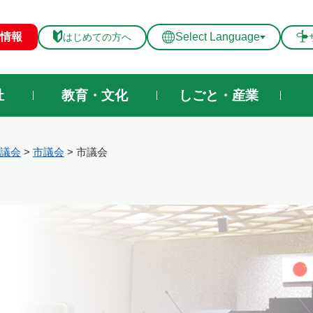
メニューを飛ばして本文へ
情報
Select Language
はじめての方へ
祉
教育・文化
しごと・産業
議会
>
市議会
>
市議会