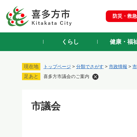
ペ
ー
防災・救急
ジ
の
先
頭
くらし
健康・福
で
す
。
現在地
トップページ
>
分類でさがす
>
市政情報
>
市
足あと
喜多方市議会のご案内
市議会