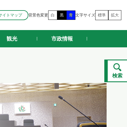
サイトマップ
背景色変更
白
黒
青
文字サイズ
標準
拡大
観光
市政情報
検索