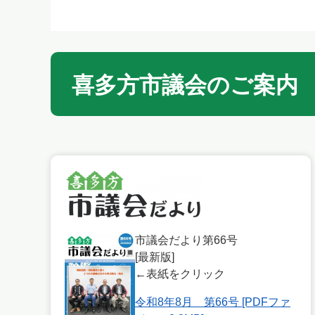
喜多方市議会のご案内
市議会だより第66号
[最新版]
←表紙をクリック
令和8年8月 第66号 [PDFファ