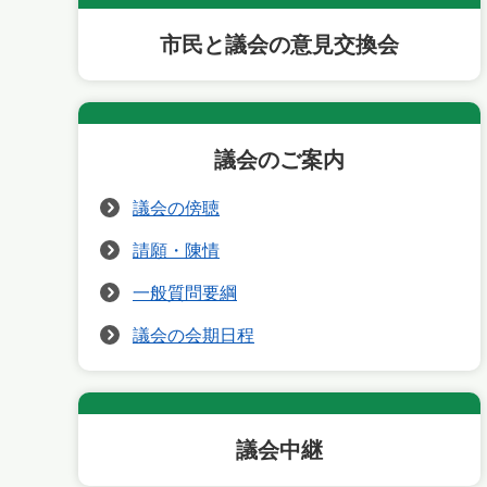
市民と議会の意見交換会
議会のご案内
議会の傍聴
請願・陳情
一般質問要綱
議会の会期日程
議会中継