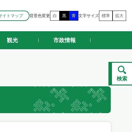
サイトマップ
背景色変更
白
黒
青
文字サイズ
標準
拡大
観光
市政情報
検索