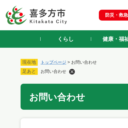
ペ
ー
防災・救急
ジ
の
先
頭
くらし
健康・福
で
す
。
現在地
トップページ
>
お問い合わせ
足あと
お問い合わせ
本
お問い合わせ
文